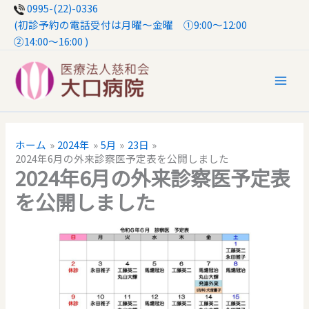
内
0995-(22)-0336
ホーム
2024年
5月
23日
容
(初診予約の電話受付は月曜〜金曜 ①9:00～12:00
2024年6月の外来診察医予定表を公開しました
を
②14:00〜16:00 )
ス
キ
ッ
プ
ホーム
2024年
5月
23日
2024年6月の外来診察医予定表を公開しました
2024年6月の外来診察医予定表
を公開しました