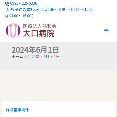
内
0995-(22)-0336
容
(初診予約の電話受付は月曜〜金曜 ①9:00～12:00
を
②14:00〜16:00 )
ス
キ
ッ
プ
2024年6月1日
ホーム
2024年
6月
1日
施設基準関係