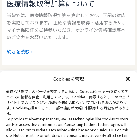
医療情報取得加算について
当院では、医療情報取得加算を算定しており、下記の対応
を実施しております。 正確な情報を取得・活用するため、
マイナ保険証をご持参いただき、オンライン資格確認等へ
のご協力をお願いいたします。
医
続きを読む »
療
情
報
Cookiesを管理
取
得
トップページ
最適な状態でこのページを表示するために、Cookies(クッキー)を使ってデ
加
バイスの情報を保管・利用しています。Cookiesに同意すると、このウェブ
当院について
算
サイト上でのブラウジング履歴や個別のIDなどが使用される場合がありま
コラム
す。Cookiesを拒否すると、一部の機能が大幅に制限される可能性がありま
に
プライバシーポリシー
す。
つ
To provide the best experiences, we use technologies like cookies to store
オプトアウトに関する情報 / Opt-out preferences
い
and/or access device information. Consenting to these technologies will
allow us to process data such as browsing behavior or unique IDs on this
て
site. Not consenting or withdrawing consent, may adversely affect certain