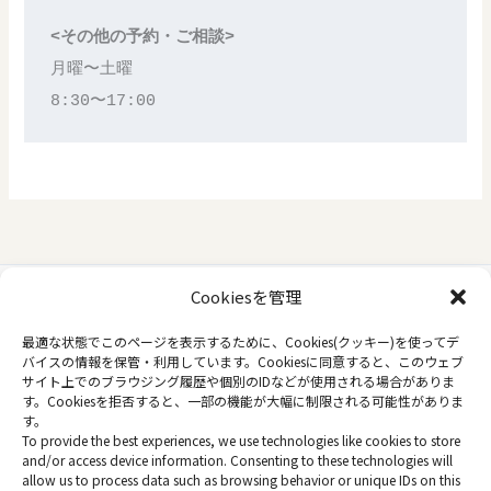
<その他の予約・ご相談>
月曜〜土曜
8:30〜17:00
Cookiesを管理
トップページ
最適な状態でこのページを表示するために、Cookies(クッキー)を使ってデ
バイスの情報を保管・利用しています。Cookiesに同意すると、このウェブ
当院について
サイト上でのブラウジング履歴や個別のIDなどが使用される場合がありま
コラム
す。Cookiesを拒否すると、一部の機能が大幅に制限される可能性がありま
プライバシーポリシー
す。
To provide the best experiences, we use technologies like cookies to store
オプトアウトに関する情報 / Opt-out preferences
and/or access device information. Consenting to these technologies will
allow us to process data such as browsing behavior or unique IDs on this